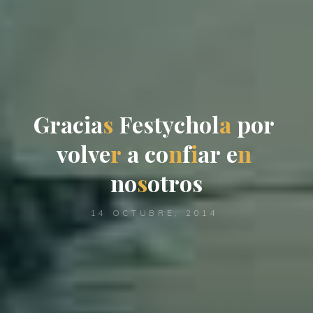
G
r
a
c
i
a
s
F
e
s
t
y
c
h
o
l
a
p
o
r
v
o
l
v
e
r
a
c
o
n
f
i
a
r
e
n
n
o
s
o
t
r
o
s
14 OCTUBRE, 2014