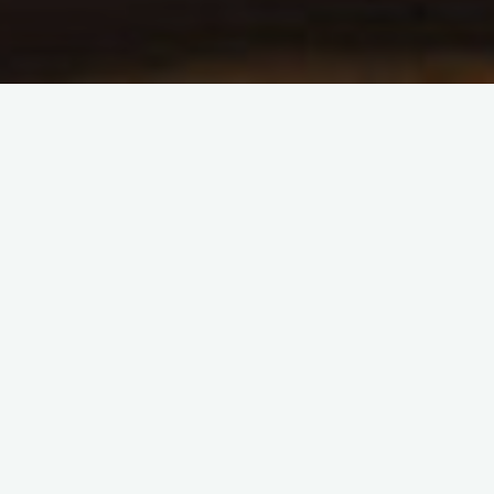
Luisa Albinoni y Rodolfo
Ranni visitaron nuestro hotel
8 julio, 2026
Queremos agradecer al Club Cosmopolita por
seguir confiando en nuestro hotel para alojar a
estos 2 importantes actores nacionales, en el
marco de su gira …
"Luisa
Leer más
Albinoni
y
Rodolfo