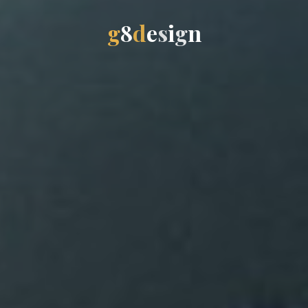
g
8
d
e
s
i
g
n